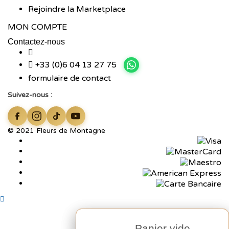
Rejoindre la Marketplace
MON COMPTE
Contactez-nous
+33 (0)6 04 13 27 75
formulaire de contact
Suivez-nous :
© 2021 Fleurs de Montagne
Panier vide
Panier vide