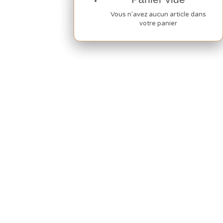
Vous n'avez aucun article dans
Vous n'avez aucun article dans
votre panier
votre panier