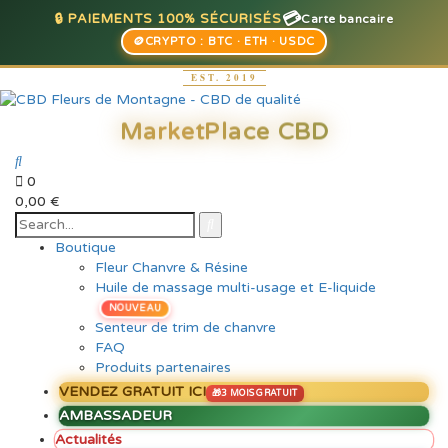
💳
🔒 PAIEMENTS 100% SÉCURISÉS
Carte bancaire
🪙
CRYPTO : BTC · ETH · USDC
0
0,00
€
Boutique
Fleur Chanvre & Résine
Huile de massage multi-usage et E-liquide
NOUVEAU
Senteur de trim de chanvre
FAQ
Produits partenaires
VENDEZ GRATUIT ICI
AMBASSADEUR
Actualités