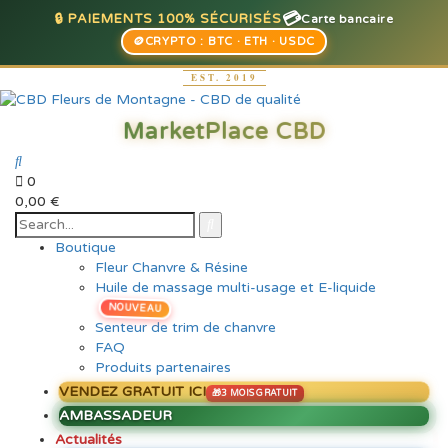
💳
🔒 PAIEMENTS 100% SÉCURISÉS
Carte bancaire
🪙
CRYPTO : BTC · ETH · USDC
0
0,00
€
Boutique
Fleur Chanvre & Résine
Huile de massage multi-usage et E-liquide
NOUVEAU
Senteur de trim de chanvre
FAQ
Produits partenaires
VENDEZ GRATUIT ICI
AMBASSADEUR
Actualités