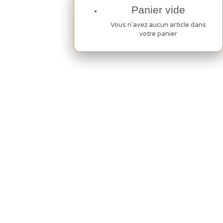
Panier vide
Panier vide
Vous n'avez aucun article dans
Vous n'avez aucun article dans
votre panier
votre panier