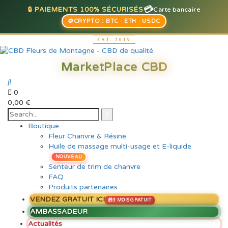
💳
🔒 PAIEMENTS 100% SÉCURISÉS
Carte bancaire
🪙
CRYPTO : BTC · ETH · USDC
0
0,00
€
Boutique
Fleur Chanvre & Résine
Huile de massage multi-usage et E-liquide
NOUVEAU
Senteur de trim de chanvre
FAQ
Produits partenaires
VENDEZ GRATUIT ICI
AMBASSADEUR
Actualités