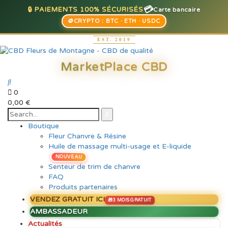
💳
🔒 PAIEMENTS 100% SÉCURISÉS
Carte bancaire
🪙
CRYPTO : BTC · ETH · USDC
0
0,00
€
Boutique
Fleur Chanvre & Résine
Huile de massage multi-usage et E-liquide
NOUVEAU
Senteur de trim de chanvre
FAQ
Produits partenaires
VENDEZ GRATUIT ICI
AMBASSADEUR
Actualités