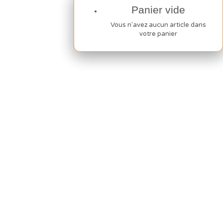
Panier vide
Panier vide
Vous n'avez aucun article dans
Vous n'avez aucun article dans
votre panier
votre panier