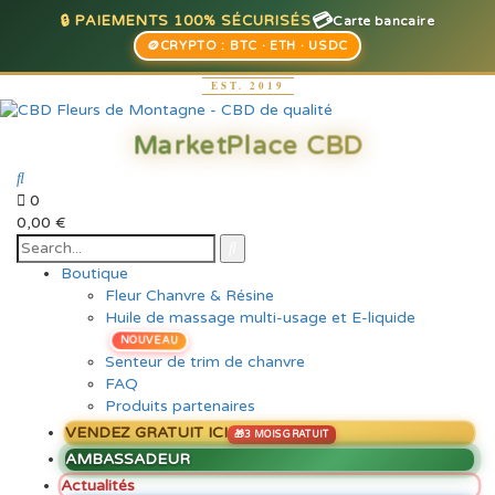
💳
🔒 PAIEMENTS 100% SÉCURISÉS
Carte bancaire
🪙
CRYPTO : BTC · ETH · USDC
0
0,00
€
Boutique
Fleur Chanvre & Résine
Huile de massage multi-usage et E-liquide
NOUVEAU
Senteur de trim de chanvre
FAQ
Produits partenaires
VENDEZ GRATUIT ICI
AMBASSADEUR
Actualités