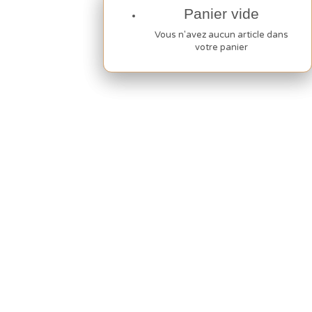
Panier vide
Panier vide
Vous n'avez aucun article dans
Vous n'avez aucun article dans
votre panier
votre panier