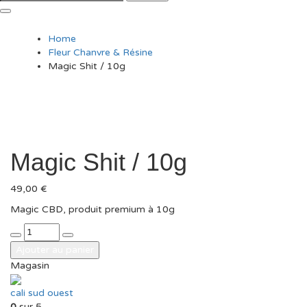
Home
Fleur Chanvre & Résine
Magic Shit / 10g
Magic Shit / 10g
49,00
€
Magic CBD, produit premium à 10g
quantité
de
Ajouter au panier
Magic
Magasin
Shit
/
cali sud ouest
10g
0
sur 5