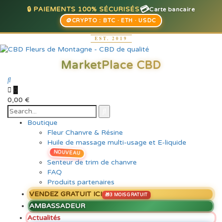
💳
🔒 PAIEMENTS 100% SÉCURISÉS
Carte bancaire
🪙
CRYPTO : BTC · ETH · USDC
0
0,00
€
Boutique
Fleur Chanvre & Résine
Huile de massage multi-usage et E-liquide
NOUVEAU
Senteur de trim de chanvre
FAQ
Produits partenaires
VENDEZ GRATUIT ICI
AMBASSADEUR
Actualités