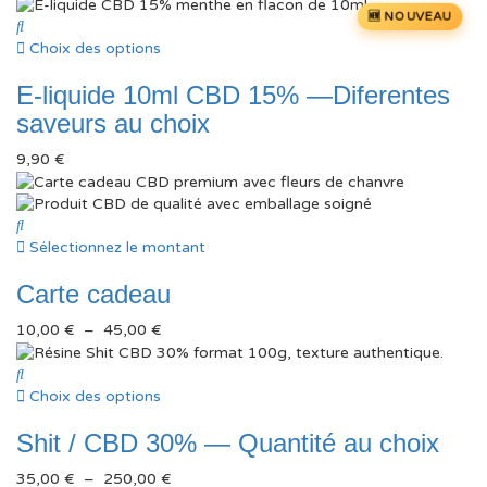
NOUVEAU
Choix des options
E-liquide 10ml CBD 15% —Diferentes
saveurs au choix
9,90
€
Sélectionnez le montant
Carte cadeau
Plage
10,00
€
–
45,00
€
de
prix :
10,00 €
Choix des options
à
Shit / CBD 30% — Quantité au choix
45,00 €
Plage
35,00
€
–
250,00
€