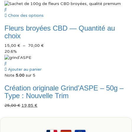
de
prix :
35,00 €
Choix des options
à
Fleurs broyées CBD — Quantité au
250,00 €
choix
Plage
15,00
€
–
70,00
€
de
20.6%
prix :
15,00 €
à
Ajouter au panier
70,00 €
Note
5.00
sur 5
Création originale Grind’ASPE – 50g –
Type : Nouvelle Trim
Le
Le
25,00
€
19,85
€
prix
prix
initial
actuel
était :
est :
25,00 €.
19,85 €.