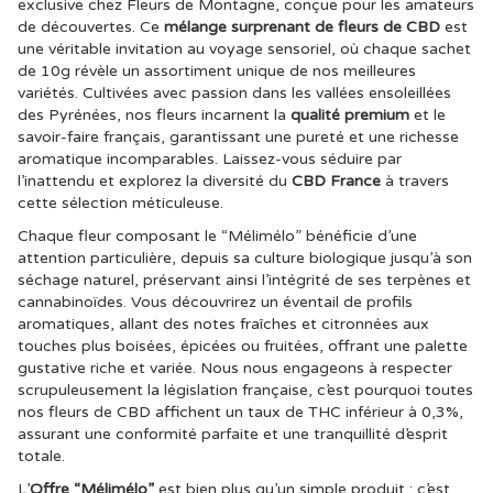
exclusive chez Fleurs de Montagne, conçue pour les amateurs
de découvertes. Ce
mélange surprenant de fleurs de CBD
est
une véritable invitation au voyage sensoriel, où chaque sachet
de 10g révèle un assortiment unique de nos meilleures
variétés. Cultivées avec passion dans les vallées ensoleillées
des Pyrénées, nos fleurs incarnent la
qualité premium
et le
savoir-faire français, garantissant une pureté et une richesse
aromatique incomparables. Laissez-vous séduire par
l’inattendu et explorez la diversité du
CBD France
à travers
cette sélection méticuleuse.
Chaque fleur composant le “Mélimélo” bénéficie d’une
attention particulière, depuis sa culture biologique jusqu’à son
séchage naturel, préservant ainsi l’intégrité de ses terpènes et
cannabinoïdes. Vous découvrirez un éventail de profils
aromatiques, allant des notes fraîches et citronnées aux
touches plus boisées, épicées ou fruitées, offrant une palette
gustative riche et variée. Nous nous engageons à respecter
scrupuleusement la législation française, c’est pourquoi toutes
nos fleurs de CBD affichent un taux de THC inférieur à 0,3%,
assurant une conformité parfaite et une tranquillité d’esprit
totale.
L’
Offre “Mélimélo”
est bien plus qu’un simple produit ; c’est