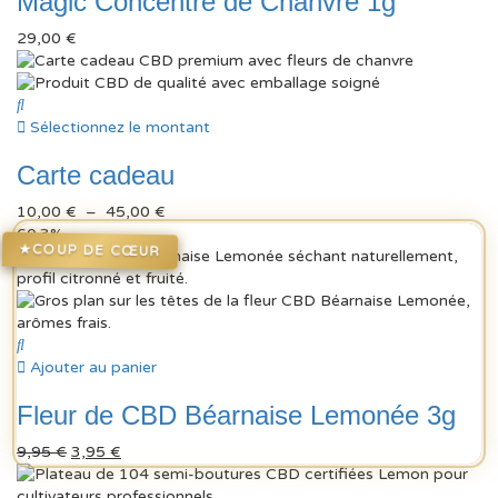
Magic Concentré de Chanvre 1g
29,00
€
Sélectionnez le montant
Carte cadeau
Plage
10,00
€
–
45,00
€
de
60.3%
prix :
10,00 €
à
45,00 €
Ajouter au panier
Fleur de CBD Béarnaise Lemonée 3g
Le
Le
9,95
€
3,95
€
prix
prix
initial
actuel