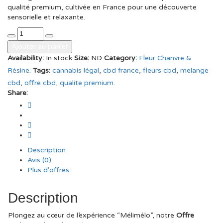
initial
actuel
qualité premium, cultivée en France pour une découverte
était :
est :
sensorielle et relaxante.
19,95 €.
7,95 €.
quantité
de
Ajouter au panier
Offre
Availability:
In stock
Size:
ND
Category:
Fleur Chanvre &
"Mélimélo"
Résine
.
Tags:
cannabis légal
,
cbd france
,
fleurs cbd
,
melange
–
Mélange
cbd
,
offre cbd
,
qualite premium
.
Surprenant
Share:
de
Fleurs
de
CBD
10g
Description
Avis (0)
Plus d'offres
Description
Plongez au cœur de l’expérience “Mélimélo”, notre
Offre