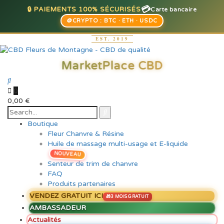
💳
🔒 PAIEMENTS 100% SÉCURISÉS
Carte bancaire
🪙
CRYPTO : BTC · ETH · USDC
0
0,00
€
Boutique
Fleur Chanvre & Résine
Huile de massage multi-usage et E-liquide
NOUVEAU
Senteur de trim de chanvre
FAQ
Produits partenaires
VENDEZ GRATUIT ICI
AMBASSADEUR
Actualités