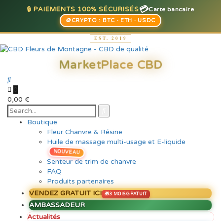
💳
🔒 PAIEMENTS 100% SÉCURISÉS
Carte bancaire
🪙
CRYPTO : BTC · ETH · USDC
0
0,00
€
Boutique
Fleur Chanvre & Résine
Huile de massage multi-usage et E-liquide
NOUVEAU
Senteur de trim de chanvre
FAQ
Produits partenaires
VENDEZ GRATUIT ICI
AMBASSADEUR
Actualités