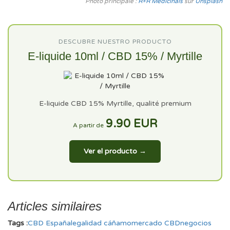
Photo principale :
R+R Medicinals
sur
Unsplash
DESCUBRE NUESTRO PRODUCTO
E-liquide 10ml / CBD 15% / Myrtille
E-liquide CBD 15% Myrtille, qualité premium
9.90 EUR
A partir de
Ver el producto →
Articles similaires
Tags :
CBD España
legalidad cáñamo
mercado CBD
negocios