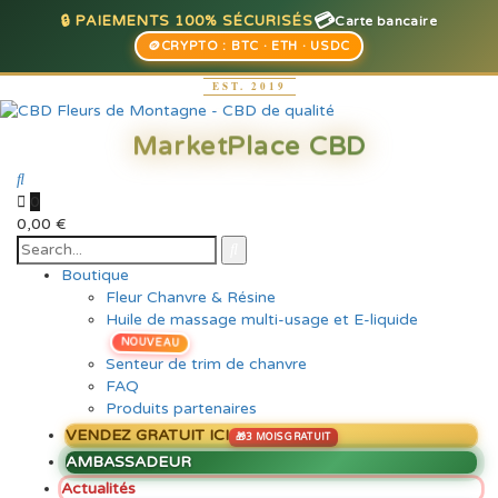
💳
🔒 PAIEMENTS 100% SÉCURISÉS
Carte bancaire
🪙
CRYPTO : BTC · ETH · USDC
0
0,00
€
Boutique
Fleur Chanvre & Résine
Huile de massage multi-usage et E-liquide
NOUVEAU
Senteur de trim de chanvre
FAQ
Produits partenaires
VENDEZ GRATUIT ICI
AMBASSADEUR
Actualités