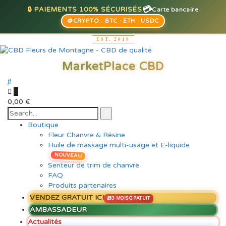
💳
🔒 PAIEMENTS 100% SÉCURISÉS
Carte bancaire
🪙
CRYPTO : BTC · ETH · USDC
0
0,00
€
Boutique
Fleur Chanvre & Résine
Huile de massage multi-usage et E-liquide
NOUVEAU
Senteur de trim de chanvre
FAQ
Produits partenaires
VENDEZ GRATUIT ICI
AMBASSADEUR
Actualités