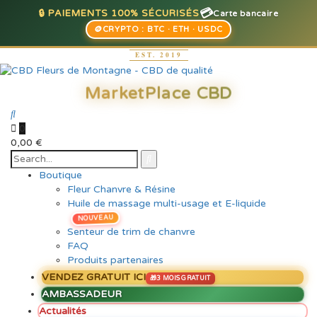
💳
🔒 PAIEMENTS 100% SÉCURISÉS
Carte bancaire
🪙
CRYPTO : BTC · ETH · USDC
0
0,00
€
Boutique
Fleur Chanvre & Résine
Huile de massage multi-usage et E-liquide
NOUVEAU
Senteur de trim de chanvre
FAQ
Produits partenaires
VENDEZ GRATUIT ICI
AMBASSADEUR
Actualités