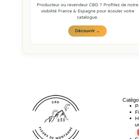
Producteur ou revendeur CBD ? Profitez de notre
visibilité France & Espagne pour écouler votre
catalogue.
Découvrir →
Catégor
P
F
H
u