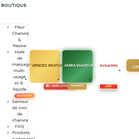
BOUTIQUE
Fleur
Chanvre
&
Résine
Huile
de
massage
VENDEZ GRATUIT ICI
AMBASSADEUR
Actualités
CA
multi-
usage
et E-
liquide
NOUVEAU
Senteur
de trim
de
chanvre
FAQ
Produits
partenaires