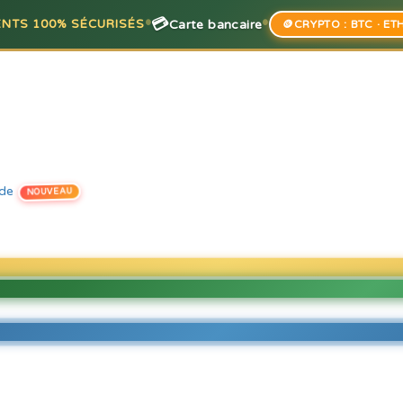
•
•
💳
Carte bancaire
MENTS 100% SÉCURISÉS
🪙
CRYPTO : BTC · ET
ide
NOUVEAU