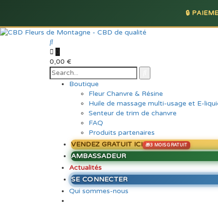
🔒 PAIE
0
0,00
€
Boutique
Fleur Chanvre & Résine
Huile de massage multi-usage et E-liqu
Senteur de trim de chanvre
FAQ
Produits partenaires
VENDEZ GRATUIT ICI
AMBASSADEUR
Actualités
SE CONNECTER
Qui sommes-nous