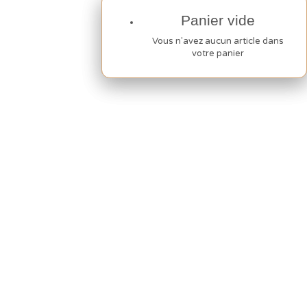
Panier vide
Panier vide
Vous n'avez aucun article dans
Vous n'avez aucun article dans
votre panier
votre panier