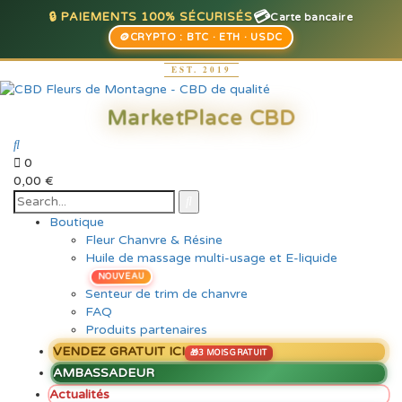
💳
🔒 PAIEMENTS 100% SÉCURISÉS
Carte bancaire
🪙
CRYPTO : BTC · ETH · USDC
0
0,00
€
Boutique
Fleur Chanvre & Résine
Huile de massage multi-usage et E-liquide
NOUVEAU
Senteur de trim de chanvre
FAQ
Produits partenaires
VENDEZ GRATUIT ICI
AMBASSADEUR
Actualités