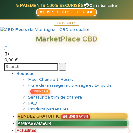
💳
🔒 PAIEMENTS 100% SÉCURISÉS
Carte bancaire
🪙
CRYPTO : BTC · ETH · USDC
0
0,00
€
Boutique
Fleur Chanvre & Résine
Huile de massage multi-usage et E-liquide
NOUVEAU
Senteur de trim de chanvre
FAQ
Produits partenaires
VENDEZ GRATUIT ICI
AMBASSADEUR
Actualités