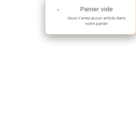
Panier vide
Panier vide
Vous n'avez aucun article dans
Vous n'avez aucun article dans
votre panier
votre panier