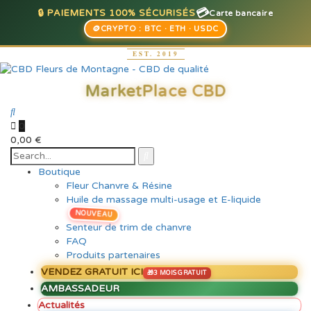
💳
🔒 PAIEMENTS 100% SÉCURISÉS
Carte bancaire
🪙
CRYPTO : BTC · ETH · USDC
0
0,00
€
Boutique
Fleur Chanvre & Résine
Huile de massage multi-usage et E-liquide
NOUVEAU
Senteur de trim de chanvre
FAQ
Produits partenaires
VENDEZ GRATUIT ICI
AMBASSADEUR
Actualités